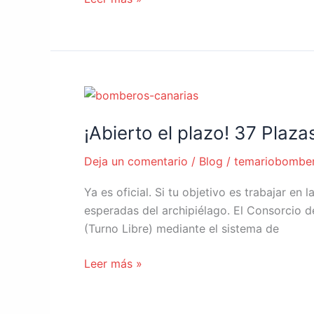
¡Abierto
el
¡Abierto el plazo! 37 Pla
plazo!
37
Deja un comentario
/
Blog
/
temariobombe
Plazas
de
Ya es oficial. Si tu objetivo es trabajar e
Bombero
esperadas del archipiélago. El Consorcio 
en
(Turno Libre) mediante el sistema de
el
Consorcio
Leer más »
de
Gran
Canaria