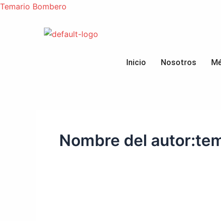
Ir
Temario Bombero
al
contenido
Inicio
Nosotros
Mé
Nombre del autor:t
Oposiciones
a