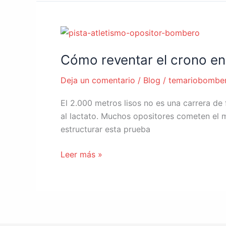
(2026)
Cómo
reventar
Cómo reventar el crono en 
el
crono
Deja un comentario
/
Blog
/
temariobombe
en
el
El 2.000 metros lisos no es una carrera de
2.000
al lactato. Muchos opositores cometen el m
m.
estructurar esta prueba
Estrategia
de
Leer más »
ritmos
y
series