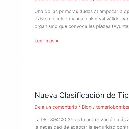
elegir?
Una de las primeras dudas al empezar a op
existe un único manual universal válido pa
organismo que convoca las plazas (Ayunt
Leer más »
Nueva
Clasificación
Nueva Clasificación de Ti
de
Tipos
Deja un comentario
/
Blog
/
temariobombe
de
Fuego
La ISO 3941:2026 es la actualización más 
ISO
la necesidad de adaptar la seguridad contr