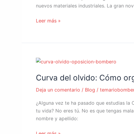
3941:2026
nuevos materiales industriales. La gran nov
Leer más »
Curva
del
Curva del olvido: Cómo org
olvido:
Cómo
Deja un comentario
/
Blog
/
temariobombe
organizar
los
¿Alguna vez te ha pasado que estudias la C
repasos
tu vida? No eres tú. No es que tengas mala
en
nombre y apellido:
tu
oposición
Leer más »