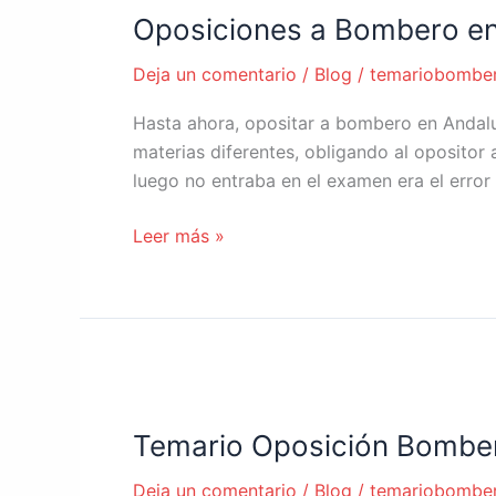
Oposiciones a Bombero en
Bombero
en
Deja un comentario
/
Blog
/
temariobombe
Andalucía
Hasta ahora, opositar a bombero en Andaluc
materias diferentes, obligando al opositor
luego no entraba en el examen era el error
Leer más »
Temario
Oposición
Temario Oposición Bombero
Bombero,
¿Cuál
Deja un comentario
/
Blog
/
temariobombe