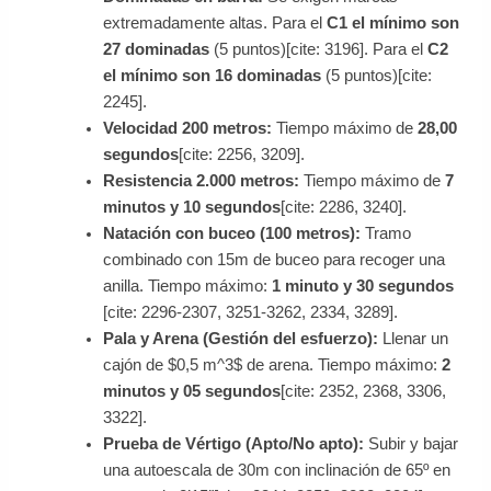
extremadamente altas. Para el
C1 el mínimo son
27 dominadas
(5 puntos)[cite: 3196]. Para el
C2
el mínimo son 16 dominadas
(5 puntos)[cite:
2245].
Velocidad 200 metros:
Tiempo máximo de
28,00
segundos
[cite: 2256, 3209].
Resistencia 2.000 metros:
Tiempo máximo de
7
minutos y 10 segundos
[cite: 2286, 3240].
Natación con buceo (100 metros):
Tramo
combinado con 15m de buceo para recoger una
anilla. Tiempo máximo:
1 minuto y 30 segundos
[cite: 2296-2307, 3251-3262, 2334, 3289].
Pala y Arena (Gestión del esfuerzo):
Llenar un
cajón de $0,5 m^3$ de arena. Tiempo máximo:
2
minutos y 05 segundos
[cite: 2352, 2368, 3306,
3322].
Prueba de Vértigo (Apto/No apto):
Subir y bajar
una autoescala de 30m con inclinación de 65º en