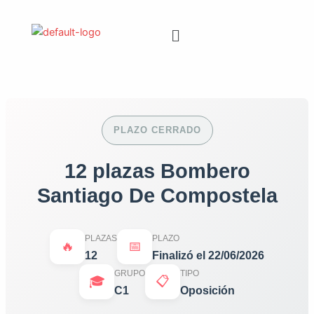
Ir
al
Menú
contenido
PLAZO CERRADO
12 plazas Bombero
Santiago De Compostela
PLAZAS
PLAZO
🔥
📅
12
Finalizó el 22/06/2026
GRUPO
TIPO
🎓
📋
C1
Oposición