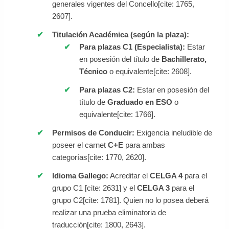
generales vigentes del Concello[cite: 1765,
2607].
Titulación Académica (según la plaza):
Para plazas C1 (Especialista):
Estar
en posesión del título de
Bachillerato,
Técnico
o equivalente[cite: 2608].
Para plazas C2:
Estar en posesión del
título de
Graduado en ESO
o
equivalente[cite: 1766].
Permisos de Conducir:
Exigencia ineludible de
poseer el carnet
C+E
para ambas
categorías[cite: 1770, 2620].
Idioma Gallego:
Acreditar el
CELGA 4
para el
grupo C1 [cite: 2631] y el
CELGA 3
para el
grupo C2[cite: 1781]. Quien no lo posea deberá
realizar una prueba eliminatoria de
traducción[cite: 1800, 2643].