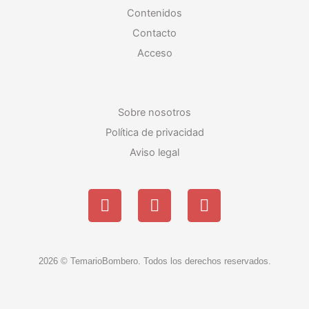
Contenidos
Contacto
Acceso
Sobre nosotros
Política de privacidad
Aviso legal
F
I
Y
a
n
o
c
s
u
e
t
t
b
a
u
2026 © TemarioBombero. Todos los derechos reservados.
o
g
b
o
r
e